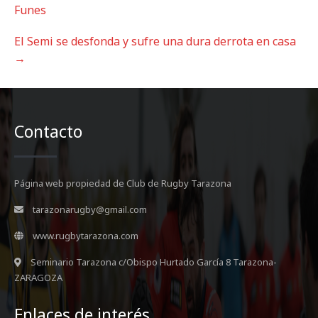
o
Funes
s
t
El Semi se desfonda y sufre una dura derrota en casa
n
→
a
v
i
g
a
Contacto
t
i
o
Página web propiedad de Club de Rugby Tarazona
n
tarazonarugby@gmail.com
www.rugbytarazona.com
Seminario Tarazona c/Obispo Hurtado García 8 Tarazona-
ZARAGOZA
Enlaces de interés